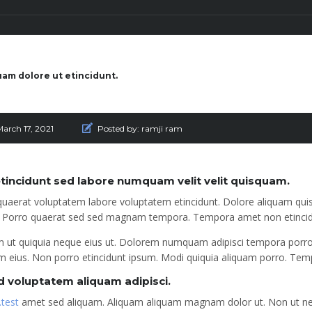
am dolore ut etincidunt.
arch 17, 2021
Posted by:
ramji ram
tincidunt sed labore numquam velit velit quisquam.
quaerat voluptatem labore voluptatem etincidunt. Dolore aliquam qu
. Porro quaerat sed sed magnam tempora. Tempora amet non etincid
m ut quiquia neque eius ut. Dolorem numquam adipisci tempora porr
m eius. Non porro etincidunt ipsum. Modi quiquia aliquam porro. T
d voluptatem aliquam adipisci.
.test
amet sed aliquam. Aliquam aliquam magnam dolor ut. Non ut n