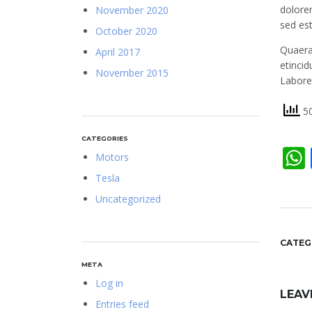
dolore
November 2020
sed est
October 2020
Quaera
April 2017
etincid
November 2015
Labore
50
CATEGORIES
Motors
Tesla
Uncategorized
CATEG
META
Log in
LEAV
Entries feed