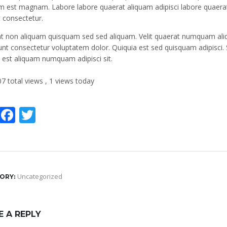
m est magnam. Labore labore quaerat aliquam adipisci labore quaerat 
 consectetur.
t non aliquam quisquam sed sed aliquam. Velit quaerat numquam ali
unt consectetur voluptatem dolor. Quiquia est sed quisquam adipisci. S
 est aliquam numquam adipisci sit.
7 total views
, 1 views today
WhatsApp
Facebook
Twitter
Uncategorized
ORY:
E A REPLY