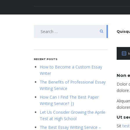
CAR DEALERS IN UAE
Search
Quisqu
for:
M
RECENT POSTS
How to Become a Custom Essay
Writer
Non e
The Benefits of Professional Essay
Dolor 
Writing Service
dolore
How Can I Find The Best Paper
Aliqua
Writing Service? |}
dolore
Let Us Consider Growing the Aprile
Ut se
Test at High School
Sit
test
The Best Essay Writing Service –