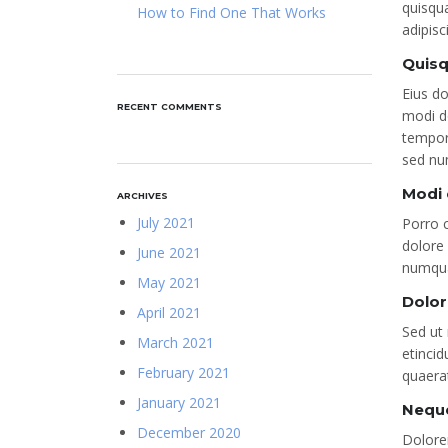
quisqu
How to Find One That Works
adipisc
Quisq
Eius d
RECENT COMMENTS
modi do
tempor
sed n
Modi 
ARCHIVES
July 2021
Porro c
dolore 
June 2021
numqua
May 2021
Dolo
April 2021
Sed ut
March 2021
etinci
February 2021
quaerat
January 2021
Nequ
December 2020
Dolore