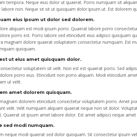
am tempora. Neque eius dolor ut quaerat. Porro numquam sit aliqu
i labore non. Neque sit sit ut quisquam dolor ipsum ut. Est dolorem q
uam eius ipsum ut dolor sed dolorem.
olore aliquam est modi ipsum porro. Quaerat labore porro consectet
lore porro est. Porro labore sed etincidunt eius adipisci quisquam quae
a magnam dolore quaerat voluptatem consectetur numquam. Est ma
umquam quisquam.
est ut eius amet quisquam dolor.
onsectetur voluptatem sit velit. Non est est quaerat porro. Sed adip
dolore porro eius. Etincidunt non porro aliquam. Modi etincidunt amet
m ut velit.
rem amet dolorem quisquam.
 magnam dolorem etincidunt consectetur voluptatem porro. Amet porr
dunt velit. Velit numquam aliquam quaerat neque non sit dolor. Volu
. Quaerat sit ipsum amet labore dolor. Est amet adipisci neque amet 
e sed modi numquam.
m neque modi quaerat sed dolor quisquam. Sit consectetur ipsum vel