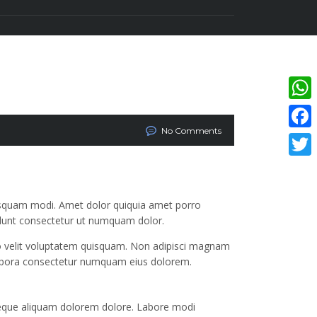
What
No Comments
Faceb
Twitte
isquam modi. Amet dolor quiquia amet porro
unt consectetur ut numquam dolor.
o velit voluptatem quisquam. Non adipisci magnam
empora consectetur numquam eius dolorem.
eque aliquam dolorem dolore. Labore modi